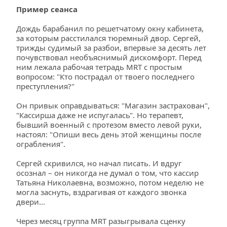
Пример сеанса
Дождь барабанил по решетчатому окну кабинета, 
за которым расстилался тюремный двор. Сергей, 
трижды судимый за разбои, впервые за десять лет 
почувствовал необъяснимый дискомфорт. Перед 
ним лежала рабочая тетрадь MRT с простым 
вопросом: "Кто пострадал от твоего последнего 
преступления?"
Он привык оправдываться: "Магазин застрахован", 
"Кассирша даже не испугалась". Но терапевт, 
бывший военный с протезом вместо левой руки, 
настоял: "Опиши весь день этой женщины после 
ограбления".
Сергей скривился, но начал писать. И вдруг 
осознал – он никогда не думал о том, что кассир 
Татьяна Николаевна, возможно, потом неделю не 
могла заснуть, вздрагивая от каждого звонка 
двери...
Через месяц группа MRT разыгрывала сценку 