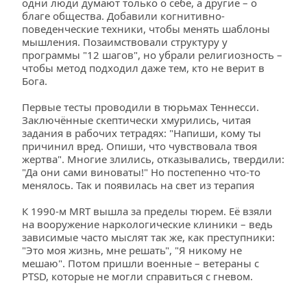
одни люди думают только о себе, а другие – о 
благе общества. Добавили когнитивно-
поведенческие техники, чтобы менять шаблоны 
мышления. Позаимствовали структуру у 
программы "12 шагов", но убрали религиозность – 
чтобы метод подходил даже тем, кто не верит в 
Бога.
Первые тесты проводили в тюрьмах Теннесси. 
Заключённые скептически хмурились, читая 
задания в рабочих тетрадях: "Напиши, кому ты 
причинил вред. Опиши, что чувствовала твоя 
жертва". Многие злились, отказывались, твердили: 
"Да они сами виноваты!" Но постепенно что-то 
менялось. Так и появилась на свет из терапия
К 1990-м MRT вышла за пределы тюрем. Её взяли 
на вооружение наркологические клиники – ведь 
зависимые часто мыслят так же, как преступники: 
"Это моя жизнь, мне решать", "Я никому не 
мешаю". Потом пришли военные – ветераны с 
PTSD, которые не могли справиться с гневом.