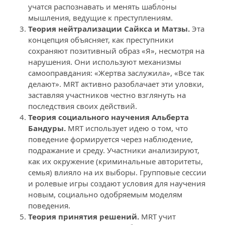
учатся распознавать и менять шаблоны 
мышления, ведущие к преступлениям.
Теория нейтрализации Сайкса и Матзы.
 Эта 
концепция объясняет, как преступники 
сохраняют позитивный образ «Я», несмотря на 
нарушения. Они используют механизмы 
самооправдания: «Жертва заслужила», «Все так 
делают». MRT активно разоблачает эти уловки, 
заставляя участников честно взглянуть на 
последствия своих действий.
Теория социального научения Альберта 
Бандуры.
 MRT использует идею о том, что 
поведение формируется через наблюдение, 
подражание и среду. Участники анализируют, 
как их окружение (криминальные авторитеты, 
семья) влияло на их выборы. Групповые сессии 
и ролевые игры создают условия для научения 
новым, социально одобряемым моделям 
поведения.
Теория принятия решений.
 MRT учит 