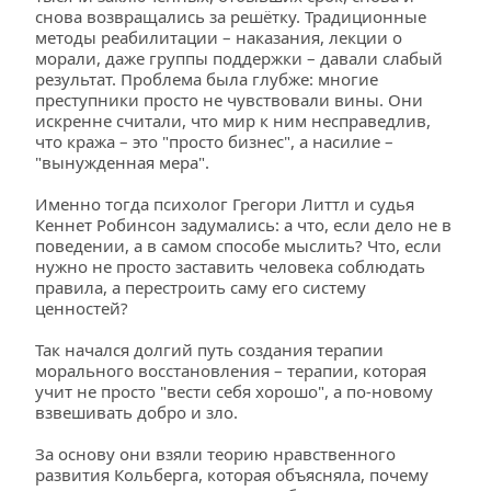
снова возвращались за решётку. Традиционные 
методы реабилитации – наказания, лекции о 
морали, даже группы поддержки – давали слабый 
результат. Проблема была глубже: многие 
преступники просто не чувствовали вины. Они 
искренне считали, что мир к ним несправедлив, 
что кража – это "просто бизнес", а насилие – 
"вынужденная мера".
Именно тогда психолог Грегори Литтл и судья 
Кеннет Робинсон задумались: а что, если дело не в 
поведении, а в самом способе мыслить? Что, если 
нужно не просто заставить человека соблюдать 
правила, а перестроить саму его систему 
ценностей?
Так начался долгий путь создания терапии 
морального восстановления – терапии, которая 
учит не просто "вести себя хорошо", а по-новому 
взвешивать добро и зло.
За основу они взяли теорию нравственного 
развития Кольберга, которая объясняла, почему 