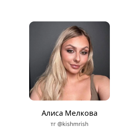
Алиса Мелкова
тг @kishmrish