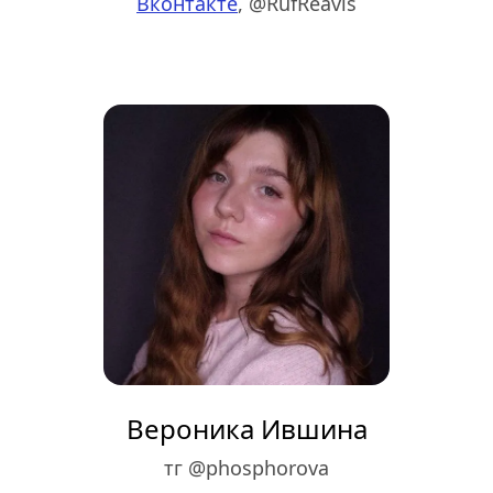
Вконтакте
, 
@RufReavis
Вероника Ившина
тг @phosphorova